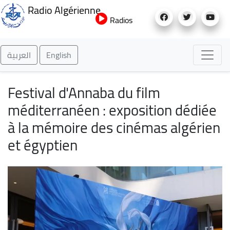
Aller
Radio Algérienne
au
Radios
contenu
principal
العربية
English
Festival d'Annaba du film
méditerranéen : exposition dédiée
à la mémoire des cinémas algérien
et égyptien