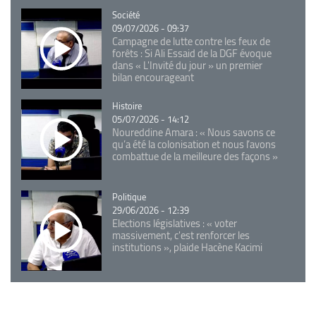
Catégorie
Société
09/07/2026 - 09:37
Campagne de lutte contre les feux de
forêts : Si Ali Essaid de la DGF évoque
dans « L'Invité du jour » un premier
bilan encourageant
Catégorie
Histoire
05/07/2026 - 14:12
Noureddine Amara : « Nous savons ce
qu’a été la colonisation et nous l’avons
combattue de la meilleure des façons »
Catégorie
Politique
29/06/2026 - 12:39
Elections législatives : « voter
massivement, c'est renforcer les
institutions », plaide Hacène Kacimi