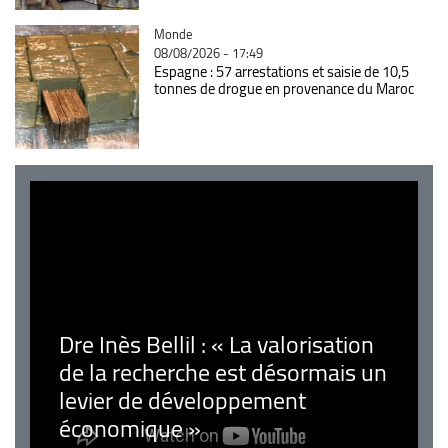
Catégorie
Monde
08/08/2026 - 17:49
Espagne : 57 arrestations et saisie de 10,5
tonnes de drogue en provenance du Maroc
Dre Inès Bellil : « La valorisation
de la recherche est désormais un
levier de développement
économique »