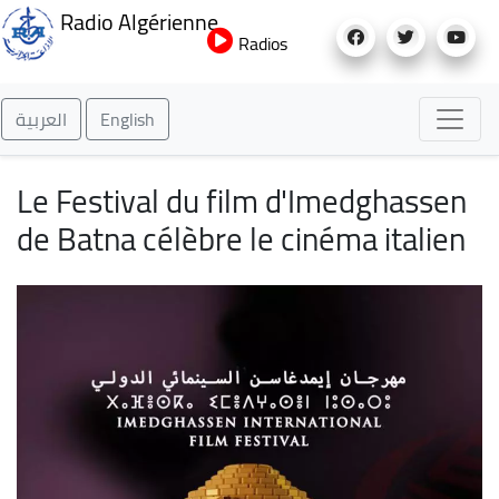
Aller
Radio Algérienne
au
Radios
contenu
principal
العربية
English
Le Festival du film d'Imedghassen
de Batna célèbre le cinéma italien