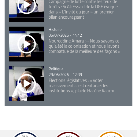
Campagne de lutte contre les feux de
forêts : Si Ali Essaid de la DGF évoque
dans « L'Invité du jour » un premier
bilan encourageant
Catégorie
Histoire
05/07/2026 - 14:12
Noureddine Amara : « Nous savons ce
qu’a été la colonisation et nous l’avons
combattue de la meilleure des façons »
Catégorie
Politique
29/06/2026 - 12:39
Elections législatives : « voter
massivement, c'est renforcer les
institutions », plaide Hacène Kacimi