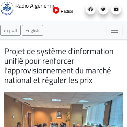
Aller
Radio Algérienne
au
Radios
contenu
principal
العربية
English
Projet de système d'information
unifié pour renforcer
l'approvisionnement du marché
national et réguler les prix