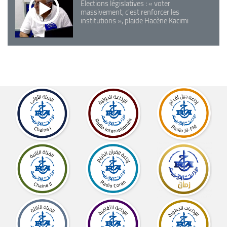
Elections législatives : « voter
massivement, c'est renforcer les
institutions », plaide Hacène Kacimi