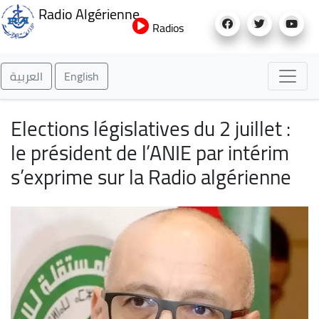
Aller
Radio Algérienne
au
Radios
contenu
principal
العربية
English
Elections législatives du 2 juillet :
le président de l’ANIE par intérim
s’exprime sur la Radio algérienne