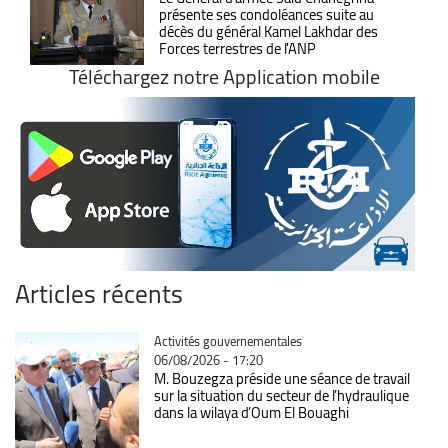
présente ses condoléances suite au
décès du général Kamel Lakhdar des
Forces terrestres de l'ANP
Téléchargez notre Application mobile
Articles récents
Catégorie
Activités gouvernementales
06/08/2026 - 17:20
M. Bouzegza préside une séance de travail
sur la situation du secteur de l’hydraulique
dans la wilaya d’Oum El Bouaghi