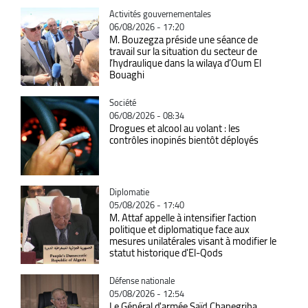
Catégorie
Activités gouvernementales
06/08/2026 - 17:20
M. Bouzegza préside une séance de
travail sur la situation du secteur de
l’hydraulique dans la wilaya d’Oum El
Bouaghi
Catégorie
Société
06/08/2026 - 08:34
Drogues et alcool au volant : les
contrôles inopinés bientôt déployés
Catégorie
Diplomatie
05/08/2026 - 17:40
M. Attaf appelle à intensifier l'action
politique et diplomatique face aux
mesures unilatérales visant à modifier le
statut historique d'El-Qods
Catégorie
Défense nationale
05/08/2026 - 12:54
Le Général d'armée Saïd Chanegriha