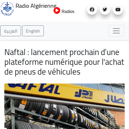
Aller
Radio Algérienne
au
Radios
contenu
principal
العربية
English
Naftal : lancement prochain d’une
plateforme numérique pour l'achat
de pneus de véhicules