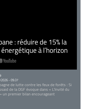
ne : réduire de 15% la
nergétique à l’horizon
rie
é
/2026 - 09:37
agne de lutte contre les feux de forêts : Si
Essaid de la DGF évoque dans « L'Invité du
 » un premier bilan encourageant