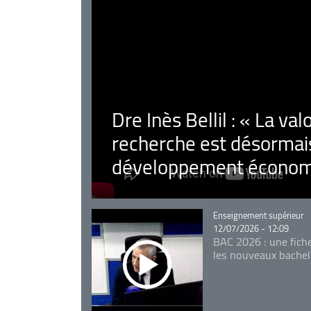
Dre Inès Bellil : « La val
recherche est désormais
développement économ
Catégorie
Enseignement supérieur
12/07/2026 - 12:09
BAC 2026 : une fich
les nouveaux bachel