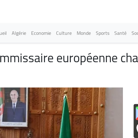
Aller
au
contenu
principal
in navigation
ueil
Algérie
Economie
Culture
Monde
Sports
Santé
Soc
Commissaire européenne cha