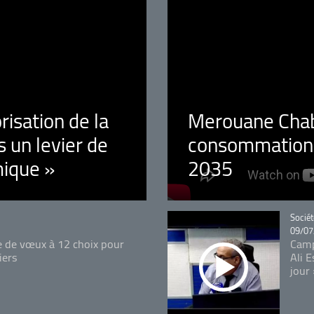
orisation de la
Merouane Chaba
 un levier de
consommation é
ique »
2035
Catégo
Sociét
09/07
e de vœux à 12 choix pour
Camp
iers
Ali 
jour