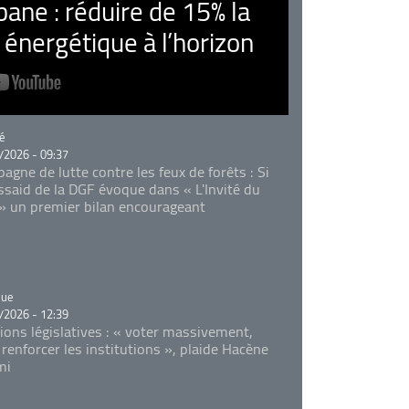
ne : réduire de 15% la
nergétique à l’horizon
rie
é
/2026 - 09:37
agne de lutte contre les feux de forêts : Si
Essaid de la DGF évoque dans « L'Invité du
 » un premier bilan encourageant
rie
que
/2026 - 12:39
tions législatives : « voter massivement,
 renforcer les institutions », plaide Hacène
mi