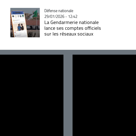
Catégorie
Défense nationale
29/07/2026 - 12:42
La Gendarmerie nationale
lance ses comptes officiels
sur les réseaux sociaux