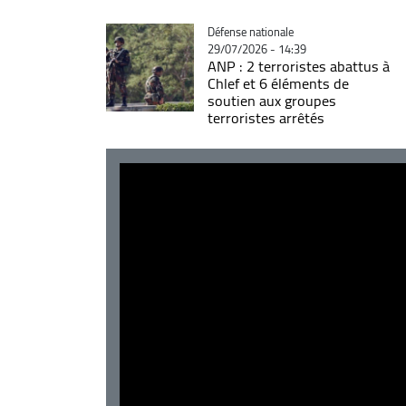
Catégorie
Défense nationale
29/07/2026 - 14:39
ANP : 2 terroristes abattus à
Chlef et 6 éléments de
soutien aux groupes
terroristes arrêtés