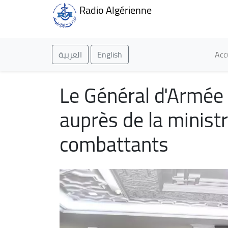
Radio Algérienne
Ma
العربية
English
Acc
Le Général d'Armée 
auprès de la minist
combattants