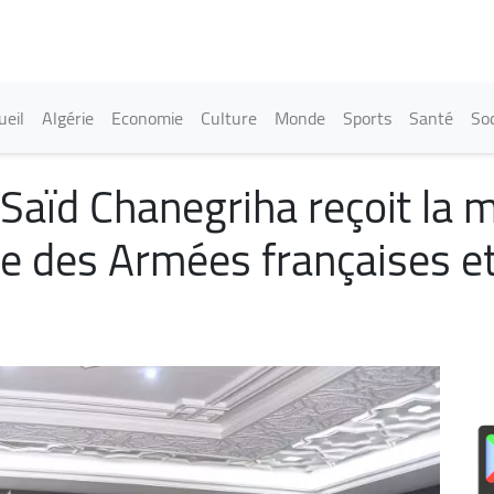
Aller
au
contenu
principal
in navigation
ueil
Algérie
Economie
Culture
Monde
Sports
Santé
Soc
Saïd Chanegriha reçoit la 
re des Armées françaises e