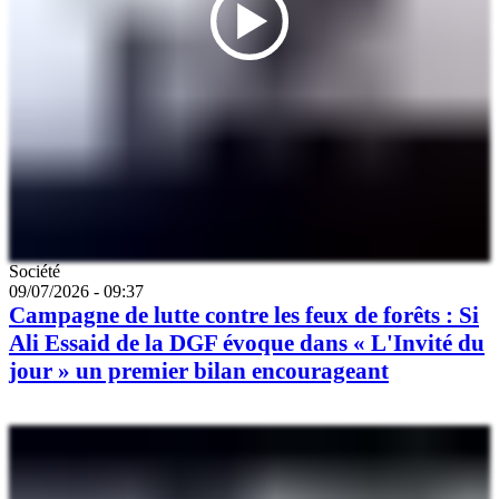
Catégorie
Société
09/07/2026 - 09:37
Campagne de lutte contre les feux de forêts : Si
Ali Essaid de la DGF évoque dans « L'Invité du
jour » un premier bilan encourageant