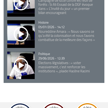
Campagne de lutte contre les feux de
forêts : Si Ali Essaid de la DGF évoque
dans « L'Invité du jour » un premier
bilan encourageant
Catégorie
Histoire
05/07/2026 - 14:12
Noureddine Amara : « Nous savons ce
qu’a été la colonisation et nous l’avons
combattue de la meilleure des façons »
Catégorie
Politique
29/06/2026 - 12:39
Elections législatives : « voter
massivement, c'est renforcer les
institutions », plaide Hacène Kacimi