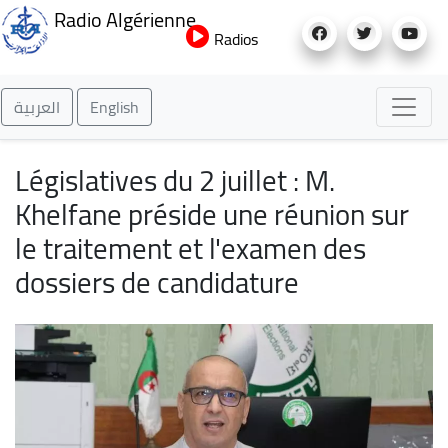
Aller
Radio Algérienne
au
Radios
contenu
principal
العربية
English
Législatives du 2 juillet : M.
Khelfane préside une réunion sur
le traitement et l'examen des
dossiers de candidature