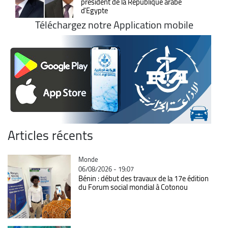
président de la République arabe
d'Egypte
Téléchargez notre Application mobile
Articles récents
Catégorie
Monde
06/08/2026 - 19:07
Bénin : début des travaux de la 17e édition
du Forum social mondial à Cotonou