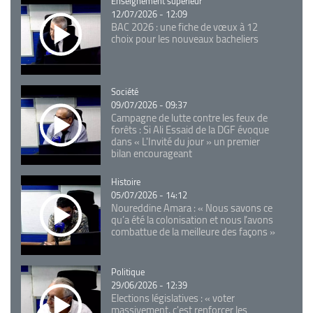
Catégorie
Enseignement supérieur
12/07/2026 - 12:09
BAC 2026 : une fiche de vœux à 12
choix pour les nouveaux bacheliers
Catégorie
Société
09/07/2026 - 09:37
Campagne de lutte contre les feux de
forêts : Si Ali Essaid de la DGF évoque
dans « L'Invité du jour » un premier
bilan encourageant
Catégorie
Histoire
05/07/2026 - 14:12
Noureddine Amara : « Nous savons ce
qu’a été la colonisation et nous l’avons
combattue de la meilleure des façons »
Catégorie
Politique
29/06/2026 - 12:39
Elections législatives : « voter
massivement, c'est renforcer les