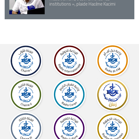
institutions », plaide Hacène Kacimi