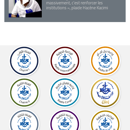
massivement, c'est renforcer les
institutions », plaide Hacène Kacimi