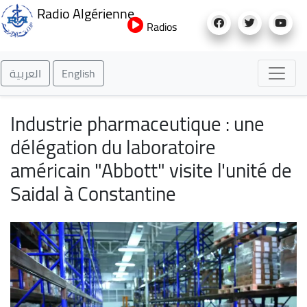
Aller
Radio Algérienne
au
Radios
contenu
principal
العربية
English
Industrie pharmaceutique : une
délégation du laboratoire
américain "Abbott" visite l'unité de
Saidal à Constantine