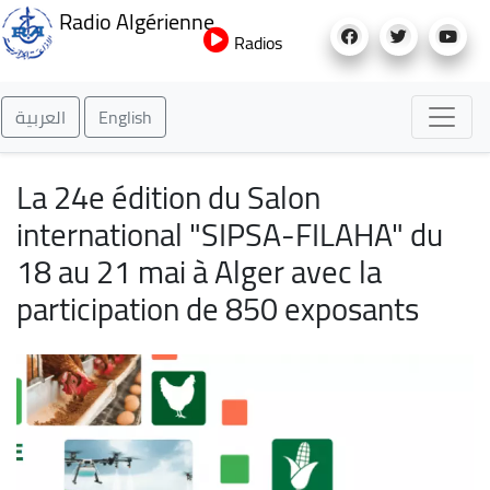
Aller
Radio Algérienne
au
Radios
contenu
principal
العربية
English
La 24e édition du Salon
international "SIPSA-FILAHA" du
18 au 21 mai à Alger avec la
participation de 850 exposants