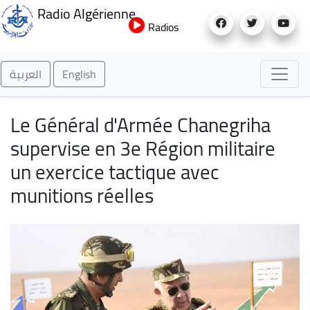
Aller
Radio Algérienne
au
Radios
contenu
principal
العربية
English
Le Général d'Armée Chanegriha
supervise en 3e Région militaire
un exercice tactique avec
munitions réelles