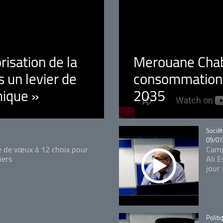
orisation de la
Merouane Chaba
 un levier de
consommation é
ique »
2035
Catégo
Sociét
09/07
e de vœux à 12 choix pour
Camp
iers
Ali 
jour
Catégo
Politi