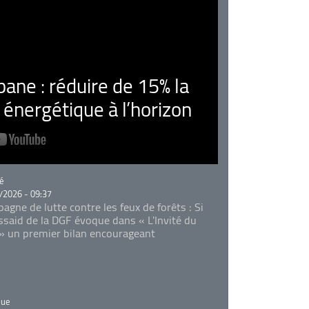
ne : réduire de 15% la
nergétique à l’horizon
rie
é
/2026 - 09:37
agne de lutte contre les feux de forêts : Si
Essaid de la DGF évoque dans « L'Invité du
 » un premier bilan encourageant
rie
que