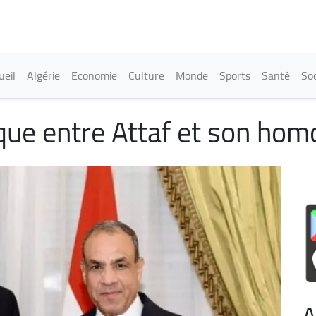
Aller
au
contenu
principal
in navigation
ueil
Algérie
Economie
Culture
Monde
Sports
Santé
Soc
que entre Attaf et son hom
A