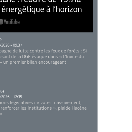
nergétique à l’horizon
rie
é
/2026 - 09:37
agne de lutte contre les feux de forêts : Si
Essaid de la DGF évoque dans « L'Invité du
 » un premier bilan encourageant
rie
que
/2026 - 12:39
tions législatives : « voter massivement,
 renforcer les institutions », plaide Hacène
mi