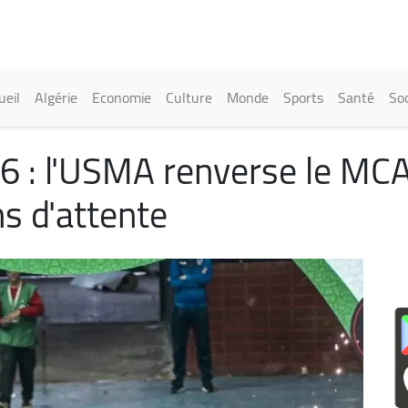
Aller
au
contenu
principal
in navigation
ueil
Algérie
Economie
Culture
Monde
Sports
Santé
Soc
6 : l'USMA renverse le MCA 
s d'attente