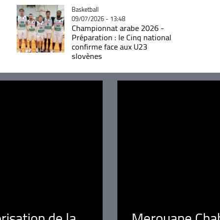
Catégorie
Basketball
09/07/2026 - 13:48
Championnat arabe 2026 -
Préparation : le Cinq national
confirme face aux U23
slovènes
orisation de la
Merouane Chaba