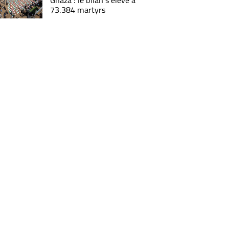
Ghaza : le bilan s'élève à
73.384 martyrs