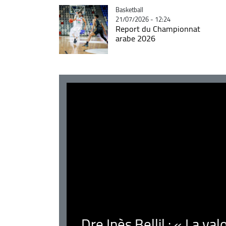
Catégorie
Basketball
21/07/2026 - 12:24
Report du Championnat
arabe 2026
Dre Inès Bellil : « La val