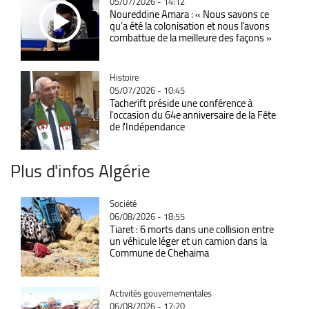
05/07/2026 - 14:12
Noureddine Amara : « Nous savons ce
qu’a été la colonisation et nous l’avons
combattue de la meilleure des façons »
Catégorie
Histoire
05/07/2026 - 10:45
Tacherift préside une conférence à
l'occasion du 64e anniversaire de la Fête
de l'Indépendance
Plus d'infos Algérie
Catégorie
Société
06/08/2026 - 18:55
Tiaret : 6 morts dans une collision entre
un véhicule léger et un camion dans la
Commune de Chehaima
Catégorie
Activités gouvernementales
06/08/2026 - 17:20