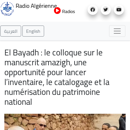
Aller
Radio Algérienne
au
Radios
contenu
principal
العربية
English
El Bayadh : le colloque sur le
manuscrit amazigh, une
opportunité pour lancer
l’inventaire, le catalogage et la
numérisation du patrimoine
national