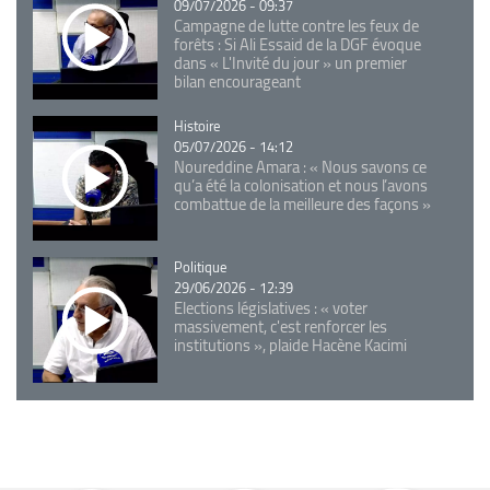
09/07/2026 - 09:37
Campagne de lutte contre les feux de
forêts : Si Ali Essaid de la DGF évoque
dans « L'Invité du jour » un premier
bilan encourageant
Catégorie
Histoire
05/07/2026 - 14:12
Noureddine Amara : « Nous savons ce
qu’a été la colonisation et nous l’avons
combattue de la meilleure des façons »
Catégorie
Politique
29/06/2026 - 12:39
Elections législatives : « voter
massivement, c'est renforcer les
institutions », plaide Hacène Kacimi