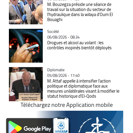
M. Bouzegza préside une séance de
travail sur la situation du secteur de
l’hydraulique dans la wilaya d’Oum El
Bouaghi
Catégorie
Société
06/08/2026 - 08:34
Drogues et alcool au volant : les
contrôles inopinés bientôt déployés
Catégorie
Diplomatie
05/08/2026 - 17:40
M. Attaf appelle à intensifier l'action
politique et diplomatique face aux
mesures unilatérales visant à modifier le
statut historique d'El-Qods
Téléchargez notre Application mobile