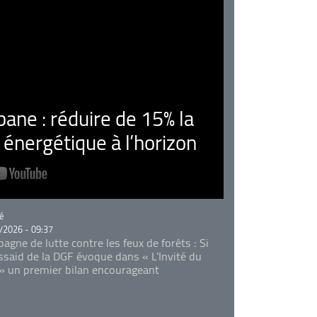
ne : réduire de 15% la
nergétique à l’horizon
rie
é
/2026 - 09:37
agne de lutte contre les feux de forêts : Si
Essaid de la DGF évoque dans « L'Invité du
 » un premier bilan encourageant