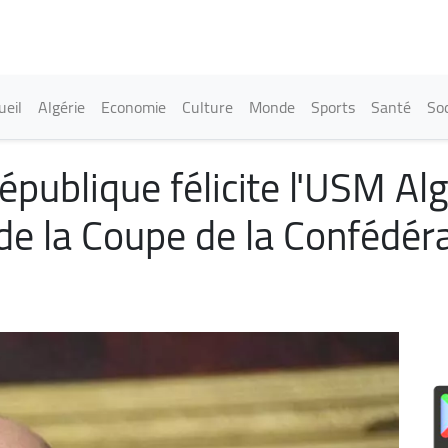
Aller
au
contenu
principal
in navigation
ueil
Algérie
Economie
Culture
Monde
Sports
Santé
Soc
épublique félicite l'USM Al
de la Coupe de la Confédéra