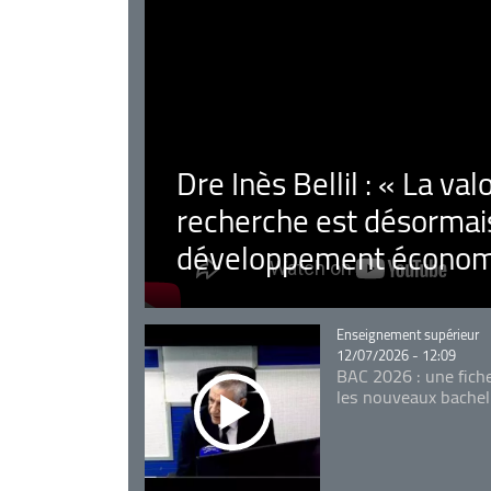
Dre Inès Bellil : « La val
recherche est désormais
développement économ
Catégorie
Enseignement supérieur
12/07/2026 - 12:09
BAC 2026 : une fich
les nouveaux bachel