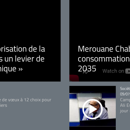
orisation de la
Merouane Chaba
 un levier de
consommation é
ique »
2035
Catégo
Sociét
09/07
e de vœux à 12 choix pour
Camp
iers
Ali 
jour