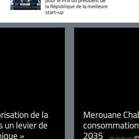
pour le Prix du président de
la République de la meilleure
start-up
orisation de la
Merouane Chaba
 un levier de
consommation é
ique »
2035