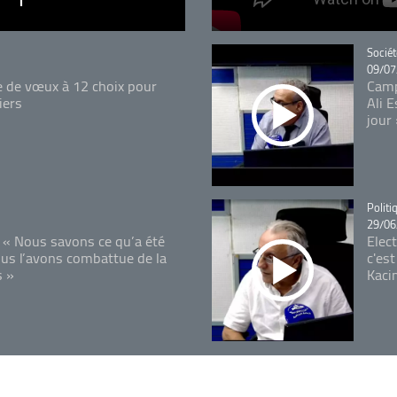
Catégo
Sociét
09/07
e de vœux à 12 choix pour
Camp
iers
Ali 
jour
Catégo
Politi
29/06
 « Nous savons ce qu’a été
Elec
ous l’avons combattue de la
c'est
s »
Kaci