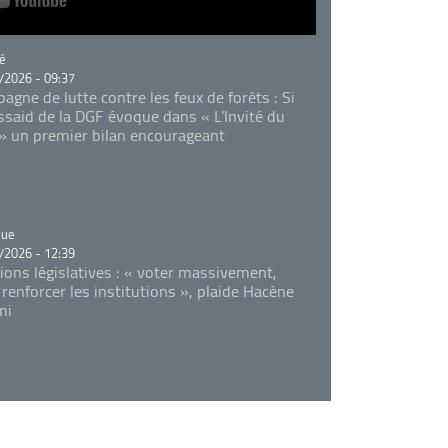
rie
é
/2026 - 09:37
agne de lutte contre les feux de forêts : Si
Essaid de la DGF évoque dans « L'Invité du
 » un premier bilan encourageant
rie
que
/2026 - 12:39
tions législatives : « voter massivement,
 renforcer les institutions », plaide Hacène
mi