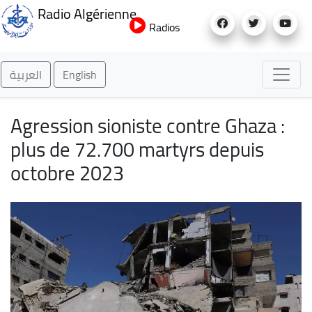
Aller
Radio Algérienne
au
Radios
contenu
principal
العربية
English
Agression sioniste contre Ghaza :
plus de 72.700 martyrs depuis
octobre 2023