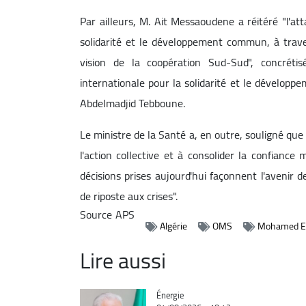
Par ailleurs, M. Ait Messaoudene a réitéré "l'att
solidarité et le développement commun, à traver
vision de la coopération Sud-Sud", concréti
internationale pour la solidarité et le développe
Abdelmadjid Tebboune.
Le ministre de la Santé a, en outre, souligné que
l'action collective et à consolider la confianc
décisions prises aujourd'hui façonnent l'avenir d
de riposte aux crises".
Source
APS
Algérie
OMS
Mohamed Es
Lire aussi
Catégorie
Énergie