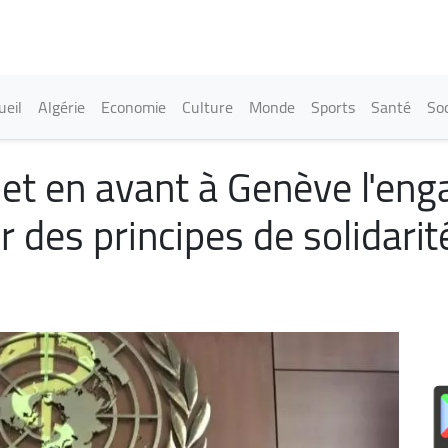
Aller
au
contenu
principal
in navigation
ueil
Algérie
Economie
Culture
Monde
Sports
Santé
Soc
t en avant à Genève l'en
ur des principes de solidarit