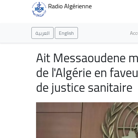
Radio Algérienne
Ma
العربية
English
Acc
Ait Messaoudene me
de l'Algérie en fave
de justice sanitaire