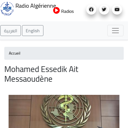
Aller
Radio Algérienne
au
Radios
contenu
principal
العربية
English
Accueil
Mohamed Essedik Ait
Messaoudène