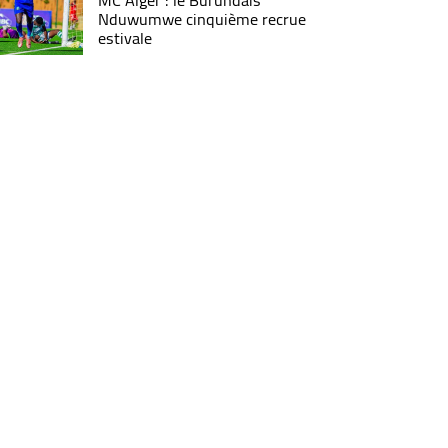
MC Alger : le Burundais
Nduwumwe cinquième recrue
estivale