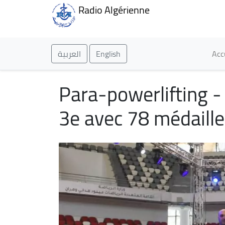
Radio Algérienne
Ma
العربية
English
Acc
Para-powerlifting -
3e avec 78 médaill