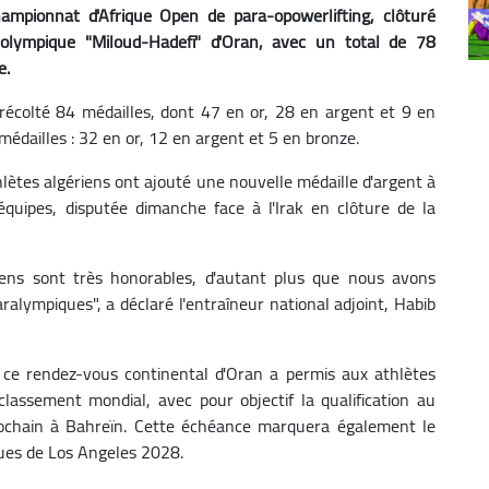
hampionnat d'Afrique Open de para-opowerlifting, clôturé
olympique "Miloud-Hadefi" d'Oran, avec un total de 78
e.
 récolté 84 médailles, dont 47 en or, 28 en argent et 9 en
médailles : 32 en or, 12 en argent et 5 en bronze.
thlètes algériens ont ajouté une nouvelle médaille d'argent à
équipes, disputée dimanche face à l'Irak en clôture de la
iens sont très honorables, d'autant plus que nous avons
lympiques", a déclaré l'entraîneur national adjoint, Habib
, ce rendez-vous continental d'Oran a permis aux athlètes
classement mondial, avec pour objectif la qualification au
hain à Bahreïn. Cette échéance marquera également le
ques de Los Angeles 2028.