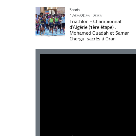
Catégorie
Sports
12/06/2026 - 20:02
Triathlon - Championnat
d’Algérie (1ère étape) :
Mohamed Ouadah et Samar
Chergui sacrés à Oran