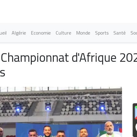
Aller
au
contenu
principal
in navigation
ueil
Algérie
Economie
Culture
Monde
Sports
Santé
Soc
 Championnat d'Afrique 2026
es