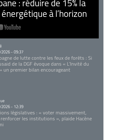
ne : réduire de 15% la
nergétique à l’horizon
rie
é
/2026 - 09:37
agne de lutte contre les feux de forêts : Si
Essaid de la DGF évoque dans « L'Invité du
 » un premier bilan encourageant
rie
que
/2026 - 12:39
tions législatives : « voter massivement,
 renforcer les institutions », plaide Hacène
mi