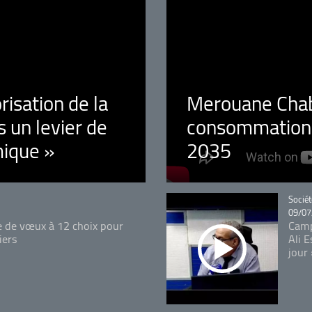
orisation de la
Merouane Chaba
 un levier de
consommation é
ique »
2035
Catégo
Sociét
09/07
e de vœux à 12 choix pour
Camp
iers
Ali 
jour