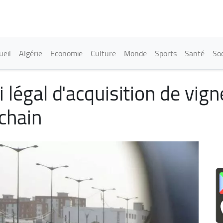
Aller
au
contenu
principal
in navigation
ueil
Algérie
Economie
Culture
Monde
Sports
Santé
Soc
 légal d'acquisition de vig
ochain