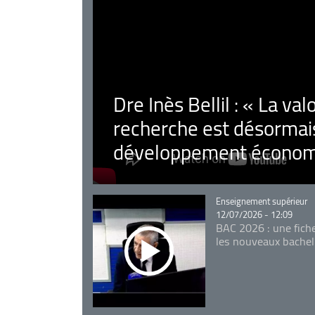
Dre Inès Bellil : « La val
recherche est désormais
développement économ
Catégorie
Enseignement supérieur
12/07/2026 - 12:09
BAC 2026 : une fich
les nouveaux bachel