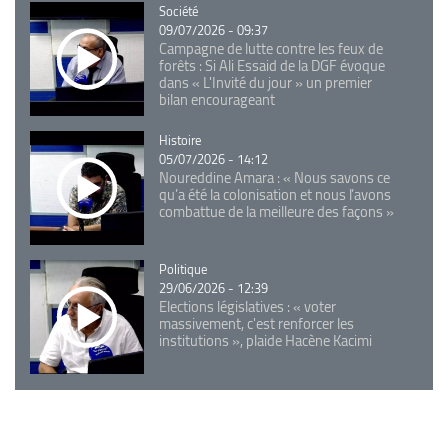
Catégorie
Société
09/07/2026 - 09:37
Campagne de lutte contre les feux de
forêts : Si Ali Essaid de la DGF évoque
dans « L'Invité du jour » un premier
bilan encourageant
Catégorie
Histoire
05/07/2026 - 14:12
Noureddine Amara : « Nous savons ce
qu’a été la colonisation et nous l’avons
combattue de la meilleure des façons »
Catégorie
Politique
29/06/2026 - 12:39
Elections législatives : « voter
massivement, c'est renforcer les
institutions », plaide Hacène Kacimi