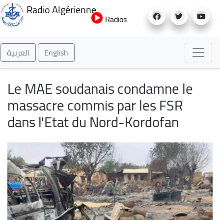
Aller
Radio Algérienne
au
Radios
contenu
principal
العربية
English
Le MAE soudanais condamne le
massacre commis par les FSR
dans l'Etat du Nord-Kordofan