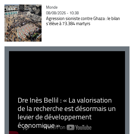
Catégorie
Monde
08/08/2026 - 10:38
Agression sioniste contre Ghaza : le bilan
s'élève à 73.384 martyrs
Dre Inès Bellil : « La valorisation
de la recherche est désormais un
levier de développement
économique »