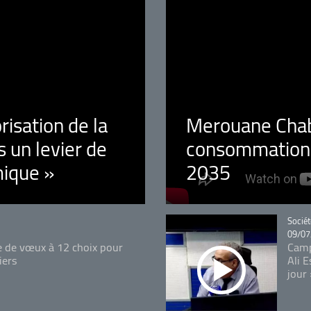
orisation de la
Merouane Chaba
 un levier de
consommation é
ique »
2035
Catégo
Sociét
09/07
e de vœux à 12 choix pour
Camp
iers
Ali 
jour