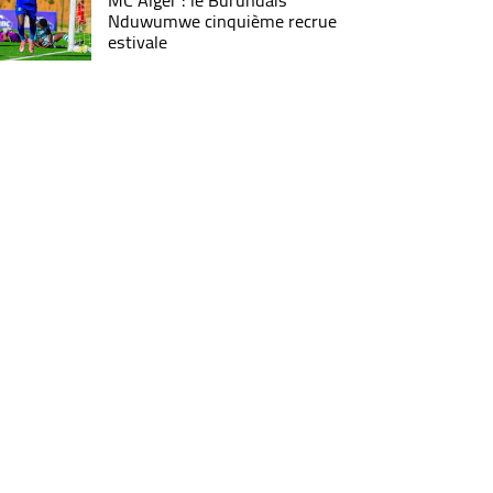
MC Alger : le Burundais
Nduwumwe cinquième recrue
estivale