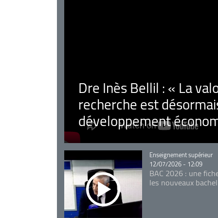
Dre Inès Bellil : « La val
recherche est désormais
développement économ
Catégorie
Enseignement supérieur
12/07/2026 - 12:09
BAC 2026 : une fich
les nouveaux bachel