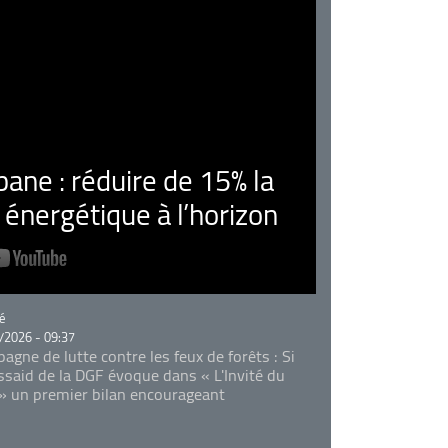
ne : réduire de 15% la
nergétique à l’horizon
rie
é
/2026 - 09:37
agne de lutte contre les feux de forêts : Si
Essaid de la DGF évoque dans « L'Invité du
 » un premier bilan encourageant