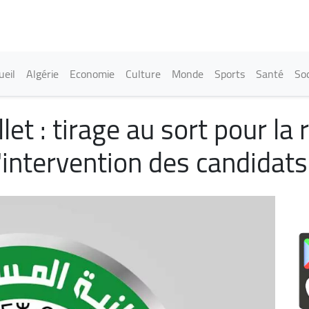
Aller
au
contenu
principal
in navigation
ueil
Algérie
Economie
Culture
Monde
Sports
Santé
Soc
llet : tirage au sort pour la
'intervention des candidat