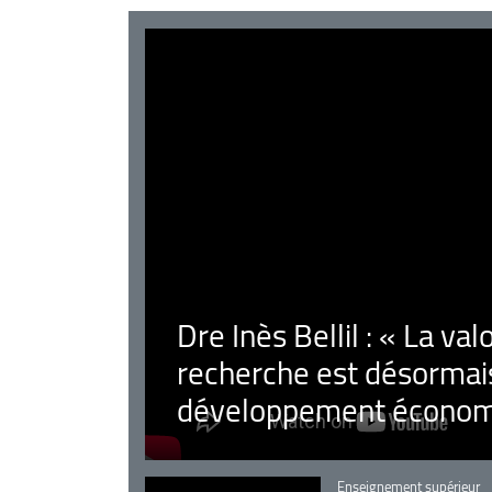
Dre Inès Bellil : « La val
recherche est désormais
développement économ
Catégorie
Enseignement supérieur