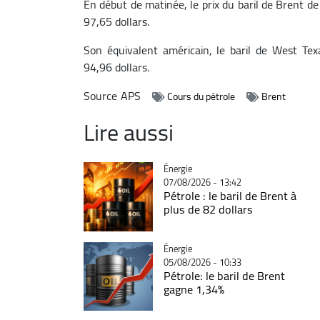
En début de matinée, le prix du baril de Brent d
97,65 dollars.
Son équivalent américain, le baril de West Texa
94,96 dollars.
Source
APS
Cours du pétrole
Brent
Lire aussi
Catégorie
Énergie
07/08/2026 - 13:42
Pétrole : le baril de Brent à
plus de 82 dollars
Catégorie
Énergie
05/08/2026 - 10:33
Pétrole: le baril de Brent
gagne 1,34%