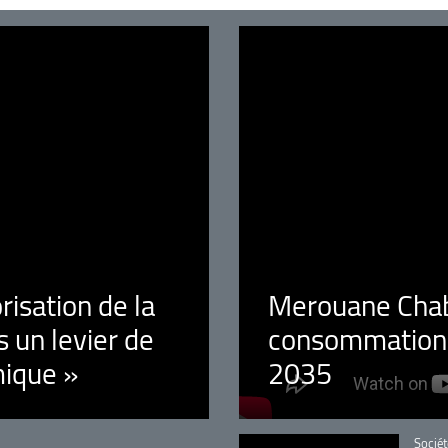
orisation de la
Merouane Chaba
 un levier de
consommation é
ique »
2035
Catégo
Sociét