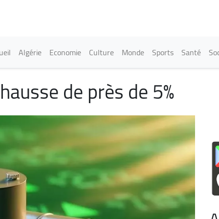
Aller
au
contenu
principal
in navigation
ueil
Algérie
Economie
Culture
Monde
Sports
Santé
Soc
n hausse de près de 5%
A