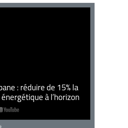
ne : réduire de 15% la
nergétique à l’horizon
rie
é