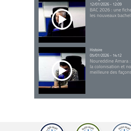
12/07/2026 - 12:09
BAC 2026 : une fich
les nouveaux bachel
Catégorie
Histoire
05/07/2026 - 14:12
Noureddine Amara :
la colonisation et n
meilleure des façon