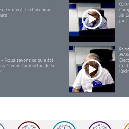
09/07
e de vœux à 12 choix pour
Camp
iers
Ali 
jour
Catégo
Politi
29/06
 « Nous savons ce qu’a été
Elec
ous l’avons combattue de la
c'est
s »
Kaci