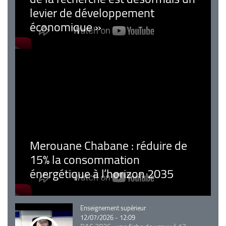
levier de développement
économique »
Merouane Chabane : réduire de
15% la consommation
énergétique à l’horizon 2035
Catégorie
Enseignement supérieur
12/07/2026 - 12:09