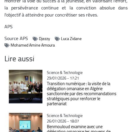
montrer la voie du succès à la jeunesse, en valorisant l'effort,
la persévérance continue et la conviction absolue dans
l'objectif à atteindre pour concrétiser ses rêves.
APS
Source
APS
Djezzy
Luca Zidane
Mohamed Amine Amoura
Lire aussi
Catégorie
Science & Technologie
29/07/2026 - 17:21
Transition numérique : la visite de la
délégation omanaise en Algérie
sanctionnée par des recommandations
stratégiques pour renforcer le
partenariat
Catégorie
Science & Technologie
26/07/2026 - 18:07
Benmouloud examine avec une
délégation omanaise les moyens de