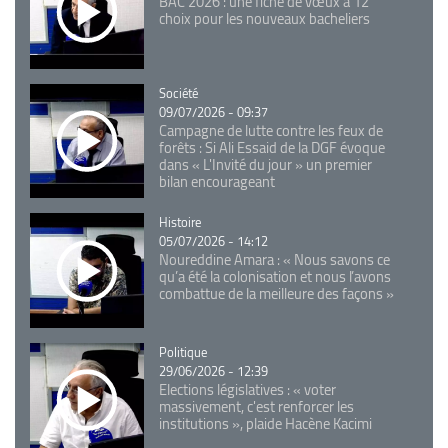
BAC 2026 : une fiche de vœux à 12
choix pour les nouveaux bacheliers
Catégorie
Société
09/07/2026 - 09:37
Campagne de lutte contre les feux de
forêts : Si Ali Essaid de la DGF évoque
dans « L'Invité du jour » un premier
bilan encourageant
Catégorie
Histoire
05/07/2026 - 14:12
Noureddine Amara : « Nous savons ce
qu’a été la colonisation et nous l’avons
combattue de la meilleure des façons »
Catégorie
Politique
29/06/2026 - 12:39
Elections législatives : « voter
massivement, c'est renforcer les
institutions », plaide Hacène Kacimi