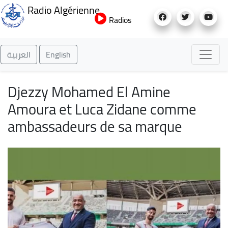
Aller
Radio Algérienne
au
Radios
contenu
principal
العربية
English
Djezzy Mohamed El Amine
Amoura et Luca Zidane comme
ambassadeurs de sa marque