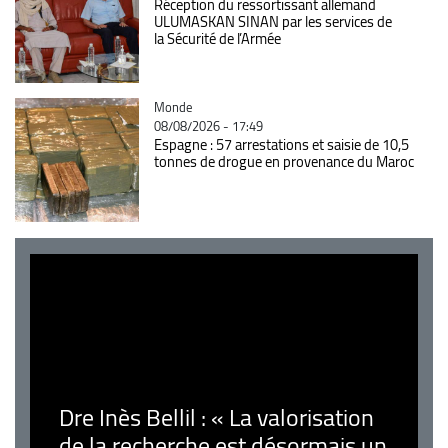
Réception du ressortissant allemand
ULUMASKAN SINAN par les services de
la Sécurité de l’Armée
Catégorie
Monde
08/08/2026 - 17:49
Espagne : 57 arrestations et saisie de 10,5
tonnes de drogue en provenance du Maroc
Dre Inès Bellil : « La valorisation
de la recherche est désormais un