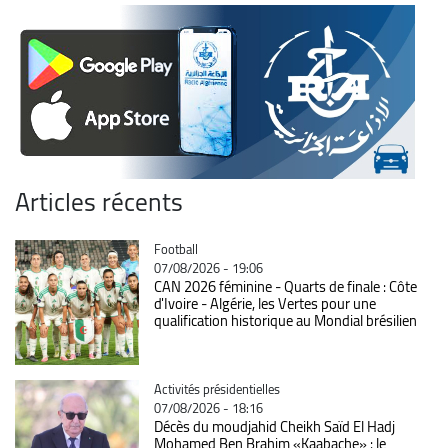
Articles récents
Catégorie
Football
07/08/2026 - 19:06
CAN 2026 féminine - Quarts de finale : Côte
d'Ivoire - Algérie, les Vertes pour une
qualification historique au Mondial brésilien
Catégorie
Activités présidentielles
07/08/2026 - 18:16
Décès du moudjahid Cheikh Saïd El Hadj
Mohamed Ben Brahim «Kaabache» : le