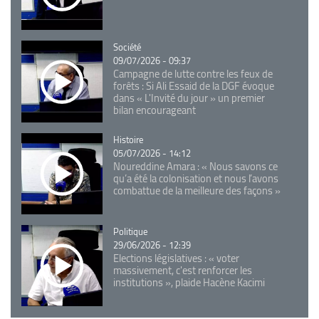
Catégorie
Société
09/07/2026 - 09:37
Campagne de lutte contre les feux de
forêts : Si Ali Essaid de la DGF évoque
dans « L'Invité du jour » un premier
bilan encourageant
Catégorie
Histoire
05/07/2026 - 14:12
Noureddine Amara : « Nous savons ce
qu’a été la colonisation et nous l’avons
combattue de la meilleure des façons »
Catégorie
Politique
29/06/2026 - 12:39
Elections législatives : « voter
massivement, c'est renforcer les
institutions », plaide Hacène Kacimi