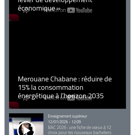
économique »
Merouane Chabane : réduire de
15% la consommation
énergétique à l’horizon 2035
Catégorie
Enseignement supérieur
12/07/2026 - 12:09
BAC 2026 : une fiche de vœux à 12
choix pour les nouveaux bacheliers