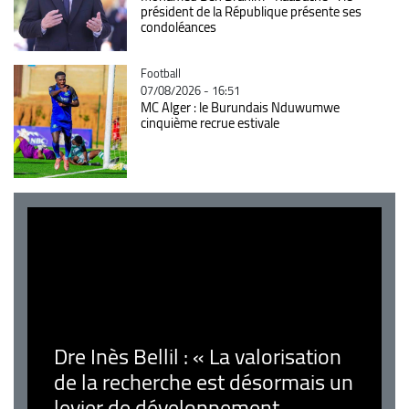
président de la République présente ses
condoléances
Catégorie
Football
07/08/2026 - 16:51
MC Alger : le Burundais Nduwumwe
cinquième recrue estivale
Dre Inès Bellil : « La valorisation
de la recherche est désormais un
levier de développement