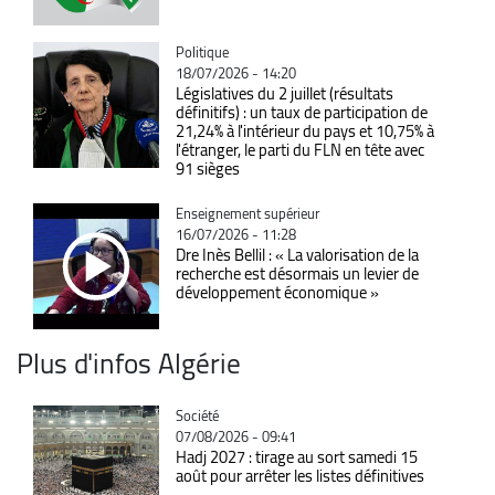
Catégorie
Politique
18/07/2026 - 14:20
Législatives du 2 juillet (résultats
définitifs) : un taux de participation de
21,24% à l'intérieur du pays et 10,75% à
l'étranger, le parti du FLN en tête avec
91 sièges
Catégorie
Enseignement supérieur
16/07/2026 - 11:28
Dre Inès Bellil : « La valorisation de la
recherche est désormais un levier de
développement économique »
Plus d'infos Algérie
Catégorie
Société
07/08/2026 - 09:41
Hadj 2027 : tirage au sort samedi 15
août pour arrêter les listes définitives