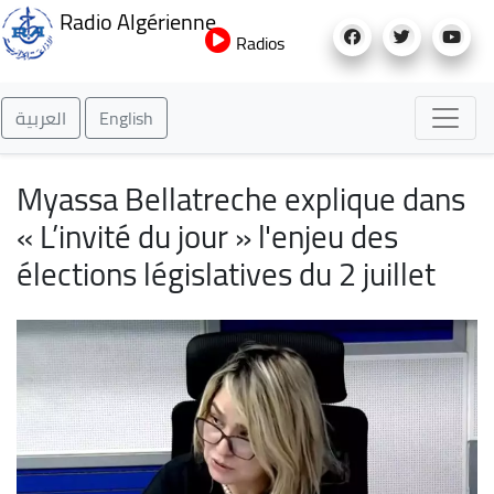
Aller
Radio Algérienne
au
Radios
contenu
principal
العربية
English
Myassa Bellatreche explique dans
« L’invité du jour » l'enjeu des
élections législatives du 2 juillet