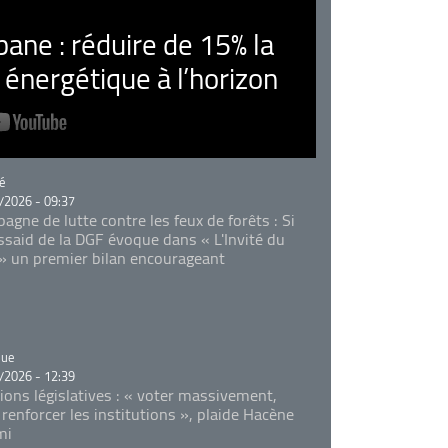
ne : réduire de 15% la
nergétique à l’horizon
rie
é
/2026 - 09:37
agne de lutte contre les feux de forêts : Si
Essaid de la DGF évoque dans « L'Invité du
 » un premier bilan encourageant
rie
que
/2026 - 12:39
tions législatives : « voter massivement,
 renforcer les institutions », plaide Hacène
mi