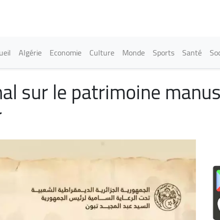
Aller
au
contenu
principal
in navigation
ueil
Algérie
Economie
Culture
Monde
Sports
Santé
Soc
al sur le patrimoine manusc
r