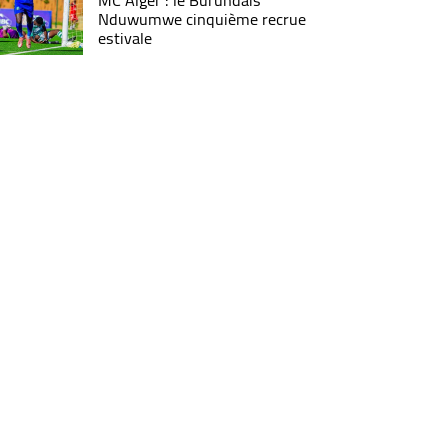
MC Alger : le Burundais
Nduwumwe cinquième recrue
estivale