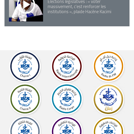
Elections législatives : « voter
massivement, c'est renforcer les
institutions », plaide Hacène Kacimi