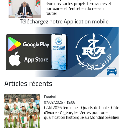
réunions sur les projets ferroviaires et
portuaires et l'entretien du réseau
routier
Téléchargez notre Application mobile
Articles récents
Catégorie
Football
07/08/2026 - 19:06
CAN 2026 féminine - Quarts de finale : Côte
d'Ivoire - Algérie, les Vertes pour une
qualification historique au Mondial brésilien