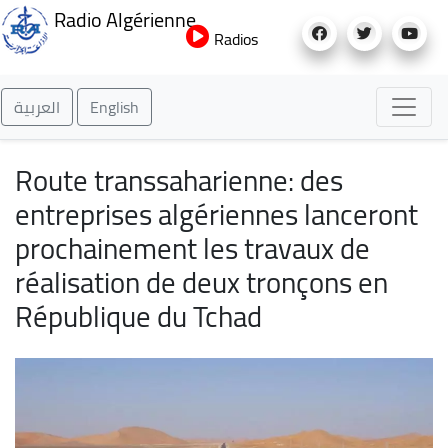
Aller
Radio Algérienne
au
Radios
contenu
principal
العربية
English
Route transsaharienne: des
entreprises algériennes lanceront
prochainement les travaux de
réalisation de deux tronçons en
République du Tchad