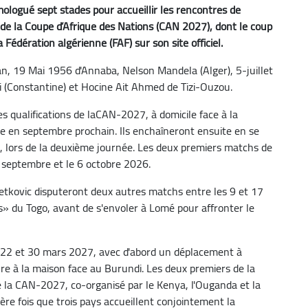
mologué sept stades pour accueillir les rencontres de
s de la Coupe d’Afrique des Nations (CAN 2027), dont le coup
Fédération algérienne (FAF) sur son site officiel.
n, 19 Mai 1956 d'Annaba, Nelson Mandela (Alger), 5-juillet
i (Constantine) et Hocine Ait Ahmed de Tizi-Ouzou.
s qualifications de laCAN-2027, à domicile face à la
ue en septembre prochain. Ils enchaîneront ensuite en se
, lors de la deuxième journée. Les deux premiers matchs de
1 septembre et le 6 octobre 2026.
Petkovic disputeront deux autres matchs entre les 9 et 17
» du Togo, avant de s'envoler à Lomé pour affronter le
 le 22 et 30 mars 2027, avec d'abord un déplacement à
re à la maison face au Burundi. Les deux premiers de la
 de la CAN-2027, co-organisé par le Kenya, l'Ouganda et la
ière fois que trois pays accueillent conjointement la