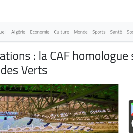
Aller
au
contenu
principal
in navigation
ueil
Algérie
Economie
Culture
Monde
Sports
Santé
Soc
ations : la CAF homologue 
s des Verts