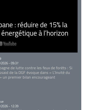
ne : réduire de 15% la
nergétique à l’horizon
rie
é
/2026 - 09:37
agne de lutte contre les feux de forêts : Si
Essaid de la DGF évoque dans « L'Invité du
 » un premier bilan encourageant
rie
que
/2026 - 12:39