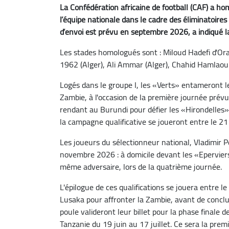
La Confédération africaine de football (CAF) a ho
l’équipe nationale dans le cadre des éliminatoire
d’envoi est prévu en septembre 2026, a indiqué la 
Les stades homologués sont : Miloud Hadefi d'Ora
1962 (Alger), Ali Ammar (Alger), Chahid Hamlaou
Logés dans le groupe I, les «Verts» entameront le
Zambie, à l'occasion de la première journée prév
rendant au Burundi pour défier les «Hirondelles»
la campagne qualificative se joueront entre le 2
Les joueurs du sélectionneur national, Vladimir 
novembre 2026 : à domicile devant les «Eperviers
même adversaire, lors de la quatrième journée.
L'épilogue de ces qualifications se jouera entre
Lusaka pour affronter la Zambie, avant de conclu
poule valideront leur billet pour la phase finale
Tanzanie du 19 juin au 17 juillet. Ce sera la prem