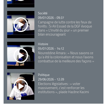
Catégorie
Société
09/07/2026 - 09:37
Campagne de lutte contre les feux de
forêts : Si Ali Essaid de la DGF évoque
dans « L'Invité du jour » un premier
bilan encourageant
Catégorie
Histoire
05/07/2026 - 14:12
Noureddine Amara : « Nous savons ce
qu’a été la colonisation et nous l’avons
combattue de la meilleure des façons »
Catégorie
Politique
29/06/2026 - 12:39
Elections législatives : « voter
massivement, c'est renforcer les
institutions », plaide Hacène Kacimi