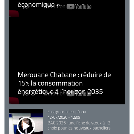
économique »
Merouane Chabane : réduire de
15% la consommation
énergétique à l’horizon 2035
Catégorie
Enseignement supérieur
12/07/2026 - 12:09
BAC 2026 : une fiche de vœux à 12
choix pour les nouveaux bacheliers