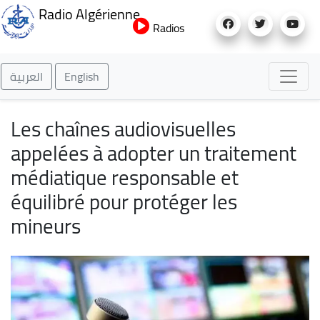
Aller
Radio Algérienne
au
Radios
contenu
principal
العربية
English
Les chaînes audiovisuelles
appelées à adopter un traitement
médiatique responsable et
équilibré pour protéger les
mineurs