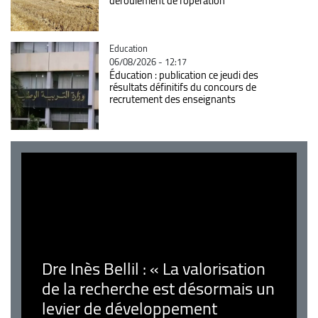
déroulement de l'opération
Catégorie
Education
06/08/2026 - 12:17
Éducation : publication ce jeudi des
résultats définitifs du concours de
recrutement des enseignants
Dre Inès Bellil : « La valorisation
de la recherche est désormais un
levier de développement