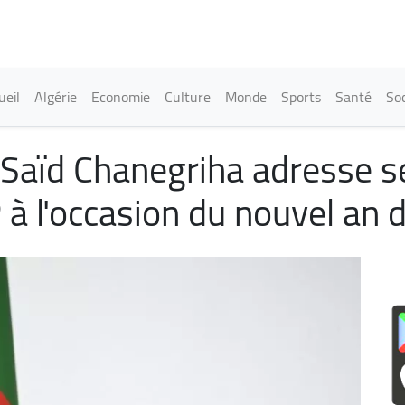
Aller
au
contenu
principal
in navigation
ueil
Algérie
Economie
Culture
Monde
Sports
Santé
Soc
 Saïd Chanegriha adresse 
 à l'occasion du nouvel an d