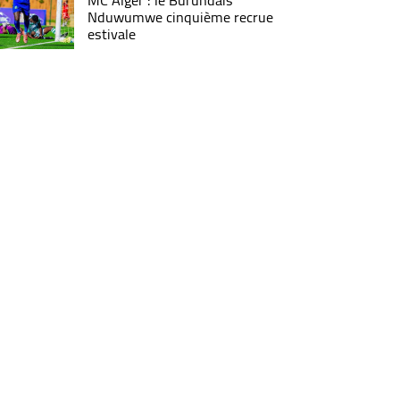
MC Alger : le Burundais
Nduwumwe cinquième recrue
estivale