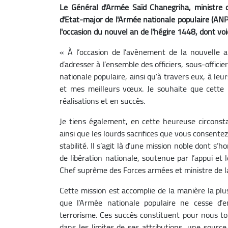
Le Général d'Armée Saïd Chanegriha, ministre 
d'Etat-major de l'Armée nationale populaire (ANP
l'occasion du nouvel an de l'hégire 1448, dont voi
« À l’occasion de l’avènement de la nouvelle a
d’adresser à l’ensemble des officiers, sous-offic
nationale populaire, ainsi qu’à travers eux, à leur
et mes meilleurs vœux. Je souhaite que cette n
réalisations et en succès.
Je tiens également, en cette heureuse circonsta
ainsi que les lourds sacrifices que vous consentez
stabilité. Il s’agit là d’une mission noble dont s’
de libération nationale, soutenue par l’appui et
Chef suprême des Forces armées et ministre de l
Cette mission est accomplie de la manière la pl
que l’Armée nationale populaire ne cesse d’e
terrorisme. Ces succès constituent pour nous t
dans les limites de ses attributions, une source