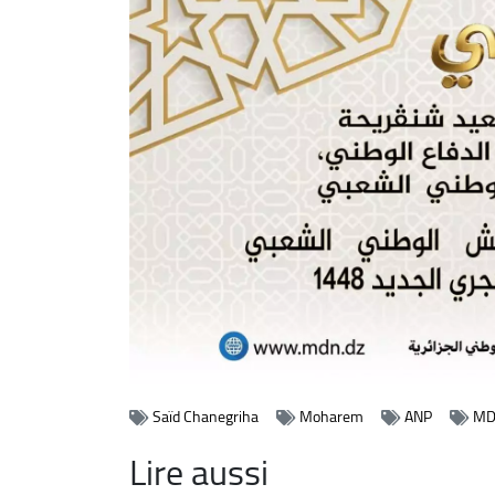
Saïd Chanegriha
Moharem
ANP
MD
Lire aussi