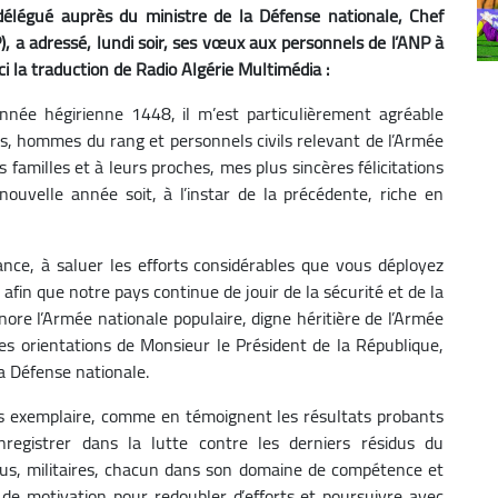
délégué auprès du ministre de la Défense nationale, Chef
), a adressé, lundi soir, ses vœux aux personnels de l’ANP à
ci la traduction de Radio Algérie Multimédia :
nnée hégirienne 1448, il m’est particulièrement agréable
iers, hommes du rang et personnels civils relevant de l’Armée
s familles et à leurs proches, mes plus sincères félicitations
ouvelle année soit, à l’instar de la précédente, riche en
nce, à saluer les efforts considérables que vous déployez
 afin que notre pays continue de jouir de la sécurité et de la
honore l’Armée nationale populaire, digne héritière de l’Armée
 les orientations de Monsieur le Président de la République,
a Défense nationale.
us exemplaire, comme en témoignent les résultats probants
nregistrer dans la lutte contre les derniers résidus du
ous, militaires, chacun dans son domaine de compétence et
 de motivation pour redoubler d’efforts et poursuivre avec