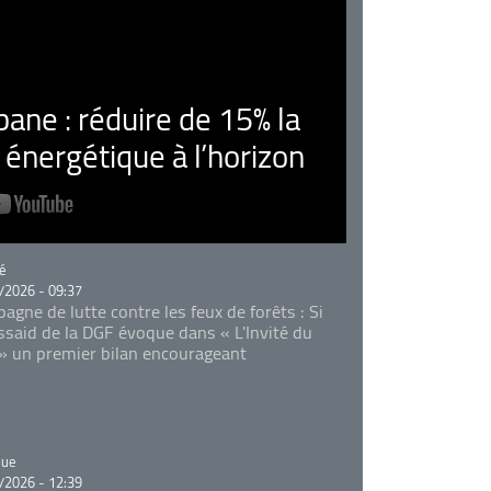
ne : réduire de 15% la
nergétique à l’horizon
rie
é
/2026 - 09:37
agne de lutte contre les feux de forêts : Si
Essaid de la DGF évoque dans « L'Invité du
 » un premier bilan encourageant
rie
que
/2026 - 12:39