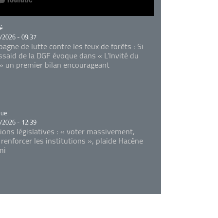
rie
é
/2026 - 09:37
agne de lutte contre les feux de forêts : Si
Essaid de la DGF évoque dans « L'Invité du
 » un premier bilan encourageant
rie
que
/2026 - 12:39
tions législatives : « voter massivement,
 renforcer les institutions », plaide Hacène
mi