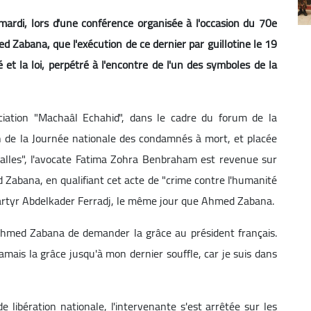
ardi, lors d'une conférence organisée à l'occasion du 70e
 Zabana, que l'exécution de ce dernier par guillotine le 19
 et la loi, perpétré à l'encontre de l'un des symboles de la
ociation "Machaâl Echahid", dans le cadre du forum de la
n de la Journée nationale des condamnés à mort, et placée
 balles", l'avocate Fatima Zohra Benbraham est revenue sur
 Zabana, en qualifiant cet acte de "crime contre l'humanité
du martyr Abdelkader Ferradj, le même jour que Ahmed Zabana.
med Zabana de demander la grâce au président français.
amais la grâce jusqu'à mon dernier souffle, car je suis dans
 libération nationale, l'intervenante s'est arrêtée sur les