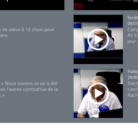
Catégo
Sociét
09/07
e de vœux à 12 choix pour
Camp
iers
Ali 
jour
Catégo
Politi
29/06
 « Nous savons ce qu’a été
Elec
ous l’avons combattue de la
c'est
s »
Kaci