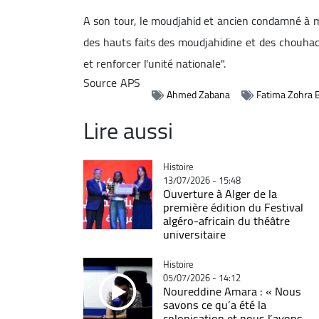
A son tour, le moudjahid et ancien condamné à m
des hauts faits des moudjahidine et des chouhada
et renforcer l'unité nationale".
Source
APS
Ahmed Zabana
Fatima Zohra
Lire aussi
Catégorie
Histoire
13/07/2026 - 15:48
Ouverture à Alger de la
première édition du Festival
algéro-africain du théâtre
universitaire
Catégorie
Histoire
05/07/2026 - 14:12
Noureddine Amara : « Nous
savons ce qu’a été la
colonisation et nous l’avons