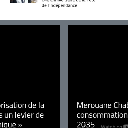
de l'Indépendance
orisation de la
Merouane Chaba
 un levier de
consommation é
ique »
2035