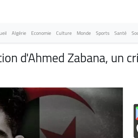
Aller
au
contenu
principal
in navigation
ueil
Algérie
Economie
Culture
Monde
Sports
Santé
Soc
tion d'Ahmed Zabana, un cr