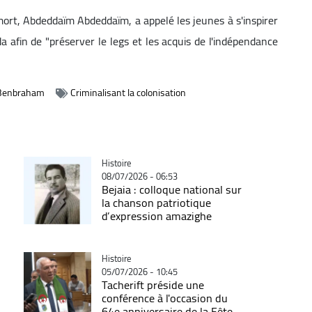
ort, Abdeddaïm Abdeddaïm, a appelé les jeunes à s'inspirer
 afin de "préserver le legs et les acquis de l'indépendance
 Benbraham
Criminalisant la colonisation
Catégorie
Histoire
08/07/2026 - 06:53
Bejaia : colloque national sur
la chanson patriotique
d’expression amazighe
Catégorie
Histoire
05/07/2026 - 10:45
Tacherift préside une
conférence à l'occasion du
64e anniversaire de la Fête