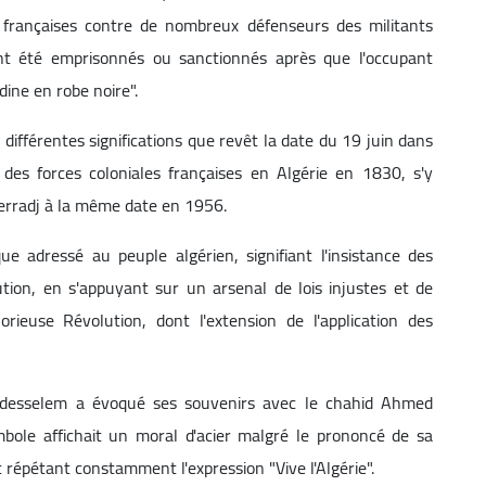
s françaises contre de nombreux défenseurs des militants
ont été emprisonnés ou sanctionnés après que l'occupant
ine en robe noire".
ifférentes significations que revêt la date du 19 juin dans
 des forces coloniales françaises en Algérie en 1830, s'y
Ferradj à la même date en 1956.
e adressé au peuple algérien, signifiant l'insistance des
ution, en s'appuyant sur un arsenal de lois injustes et de
rieuse Révolution, dont l'extension de l'application des
desselem a évoqué ses souvenirs avec le chahid Ahmed
bole affichait un moral d'acier malgré le prononcé de sa
 répétant constamment l'expression "Vive l'Algérie".