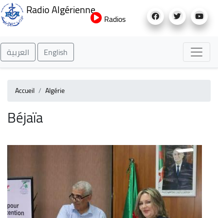
Aller
Radio Algérienne
au
Radios
contenu
principal
العربية
English
Accueil
Algérie
Béjaïa