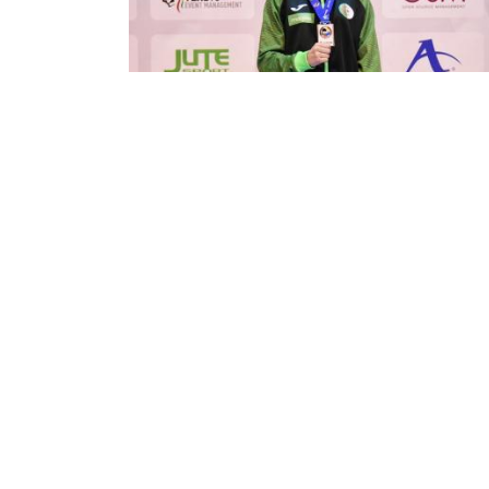
اتي دو: الجزائرية سيليا ويكان تتوج
لميدالية الذهبية في فينيسيا
ت المصارعة الجزائرية سيليا ويكان بالميدالية
الذهبية (-50 كلغ) , في الساعات الأولى من اليوم
معة, في منافسة رابطة الكاراتي العالمي للشباب
ة) ذكور وإناث التي تجري ...