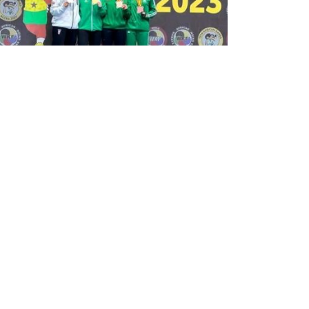
الألعاب الإفريقية أكرا 2023 /كاراتي
دو(كوميتي فردي): الجزائر تحرز أربع
ميداليات جديدة
أحرز المنتخب الجزائري للكاراتي دو الجمعة أربع
ميداليات جديدة (3 ذهبيات وفضية واحدة) في
منافسات الكاراتي دو (كوميتي فردي) ضمن الألعاب
الإفريقية الـ13 التي تحتضنها العاصمة الغانية أكرا
في الفترة ...