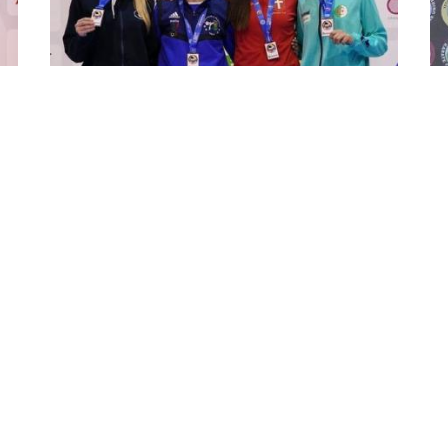
رابطة الكاراتي للشباب بفينيسيا:
كار
الجزائرية بودراع تحرز الميدالية
با
البرونزية
توج
توجت المصارعة الجزائرية بودراع روان (-66 كلغ),
الج
بالميدالية البرونزية, في الدورة الدولية لحساب رابطة
(أقل من 21 سن
الكاراتي العالمي لأقل من 21 سنة (ذكور وإناث) التي
تجري من 7 إلى 10 ديسمبر بقاعة ...