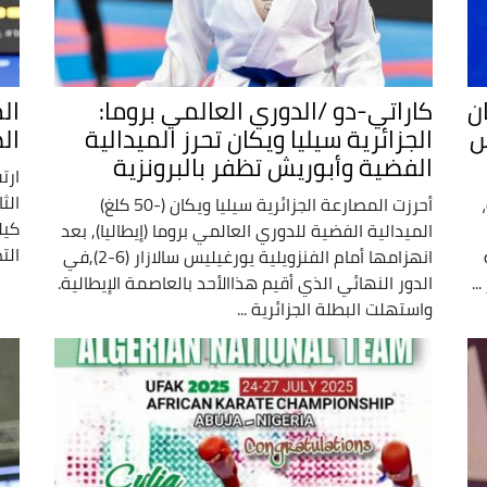
ن
كاراتي-دو /الدوري العالمي بروما:
ال
س
الجزائرية سيليا ويكان تحرز الميدالية
ال
الفضية وأبوريش تظفر بالبرونزية
ارت
أحرزت المصارعة الجزائرية سيليا ويكان (-50 كلغ)
كيل
الميدالية الفضية للدوري العالمي بروما (إيطاليا), بعد
الت
ه
انهزامها أمام الفنزويلية يورغيليس سالازار (6-2),في
..
الدور النهائي الذي أقيم هذاالأحد بالعاصمة الإيطالية.
واستهلت البطلة الجزائرية ...