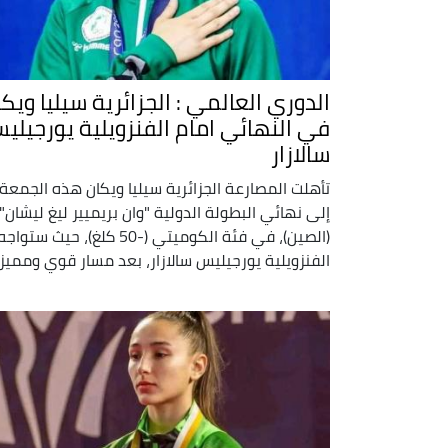
الدوري العالمي : الجزائرية سيليا ويكا
في النهائي امام الفنزويلية يورجيلي
سالازار
تأهلت المصارعة الجزائرية سيليا ويكان هذه الجمعة،
إلى نهائي البطولة الدولية "وان بريميير ليغ ليشان"
(الصين)، في فئة الكوميتي (-50 كلغ)، حيث ستواج
الفنزويلية يورجيليس سالازار، بعد مسار قوي ومميز .