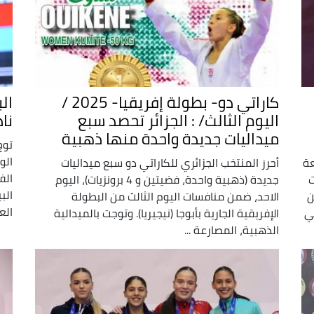
كاراتي دو- بطولة إفريقيا- 2025 /
ال
اليوم الثالث/ : الجزائر تحصد سبع
نا
ميداليات جديدة واحدة منها ذهبية
توج
الو
عة
أحرز المنتخب الجزائري للكاراتي دو سبع ميداليات
الف
غدو (7-17 أوت
جديدة (ذهبية واحدة، فضيتين و 4 برونزيات)، اليوم
الب
من
الاحد، ضمن منافسات اليوم الثالث من البطولة
الع
لي
الإفريقية الجارية بأبوجا (نيجيريا). وتوجت بالميدالية
الذهبية، المصارعة ...