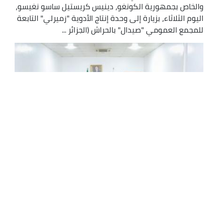
والخاص بجمهورية الكونغو، دينيس كريستيل ساسو نغيسو،
اليوم الثلاثاء، بزيارة إلى وحدة إنتاج الأدوية "زميرلي" التابعة
للمجمع العمومي "صيدال" بالحراش (الجزائر ...
قويدري يجدد التزام القطاع بمرافقة توطين
صناعة المستلزمات الطبية