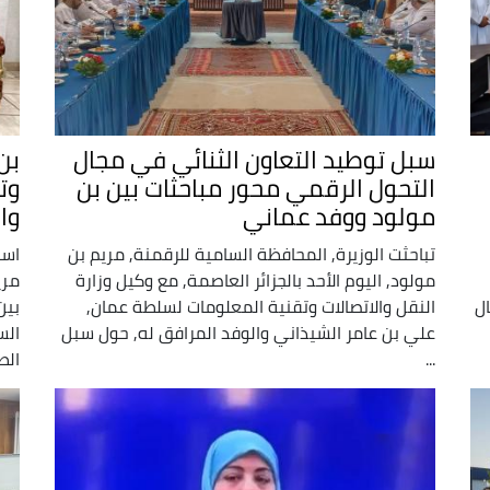
سبل توطيد التعاون الثنائي في مجال
بن
التحول الرقمي محور مباحثات بين بن
وت
مولود ووفد عماني
وا
تباحثت الوزيرة, المحافظة السامية للرقمنة, مريم بن
است
مولود, اليوم الأحد بالجزائر العاصمة, مع وكيل وزارة
مري
ال
النقل والاتصالات وتقنية المعلومات لسلطة عمان,
بين
علي بن عامر الشيذاني والوفد المرافق له, حول سبل
الس
...
الط