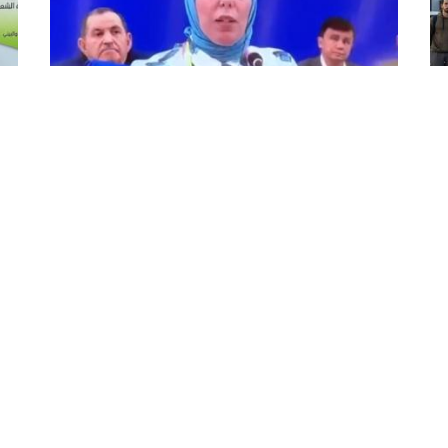
ة
بن مولود تؤكد من شنغهاي أن الجزائر
ال
ستكون شريكا فاعلا في المنظمة
وا
العالمية للذكاء الاصطناعي
لل
أكدت الوزيرة، المحافظة السامية للرقمنة، مريم بن
وقع
مولود، بمدينة شنغهاي الصينية، أن الجزائر ستكون
الي
شريكا فاعلا في المنظمة العالمية للذكاء
مع 
الاصطناعي، من خلال مساهمتها في تطوير السياسات
الق
وتعزيز التعاون بين ...
به 
أ