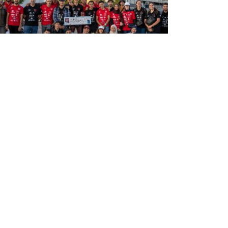
تعليم عالي: تتويج فريق جزائري بجائز
"آلان ستانيفورث" لأفضل فريق جديد
في مسابقة هندسة السيارات
بالمملكة المتحدة
توج الفريق الجزائري ENP Racing Team بجائزة "آلان
ستانيفورث" لأفضل فريق مشارك لأول مرة, ضمن
مسابقة "فرمولا ستودنت يو كاي"الخاصة بهندسة
وتصميم السيارات بالمملكة المتحدة. وبالمناسبة, هن
وزير التعليم العالي ...