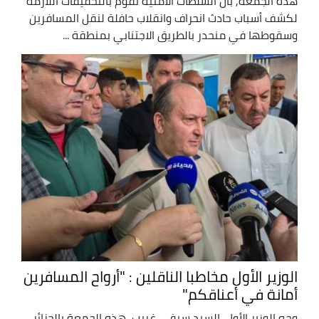
هذه الجمعة, بأن السلطات الأمنية تقوم بالتحقيقات اللازمة
لكشف أسباب حادث انحراف وانقلاب حافلة لنقل المسافرين
وسقوطها في منحدر بالطريق الاجتنابي بمنطقة ...
الوزير الأول مخاطبا الناقلين : "أرواح المسافرين
أمانة في أعناقكم"
وجه الوزير الأول, السيد سيفي غريب, هذه الجمعة بالجزائر