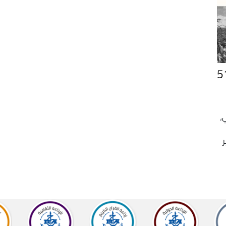
 عن "حرب رمضان" قبل 51
،
ر