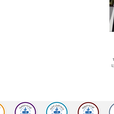
إستثمار إلى غاية 18
رحا