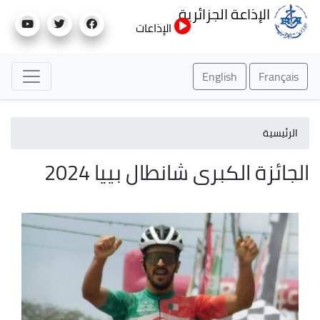
تجاوز
الإذاعة الجزائرية
إلى
الإذاعات
المحتوى
الرئيسي
English
Français
الرئيسية
الجائزة الكبرى شانطال بييا 2024