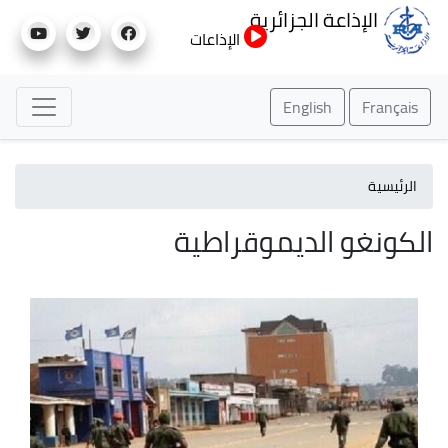
تجاوز
الإذاعة الجزائرية
إلى
الإذاعات
المحتوى
الرئيسي
English
Français
الرئيسية
الكونغو الديموقراطية