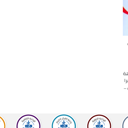
هة
 معتبرا
..