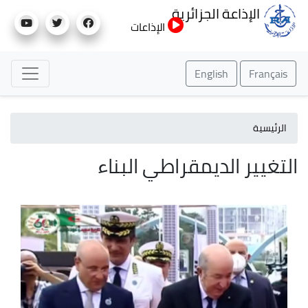
تجاوز
الإذاعة الجزائرية
إلى
الإذاعات
المحتوى
الرئيسي
English
Français
الرئيسية
التغيير الديمقراطي البناء