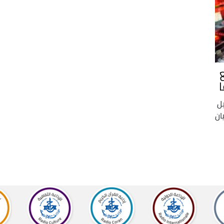
يل
يان