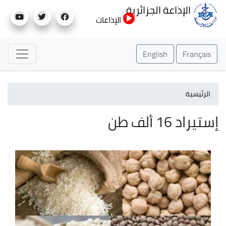
تجاوز
الإذاعة الجزائرية
إلى
الإذاعات
المحتوى
الرئيسي
English
Français
الرئيسية
إستيراد 16 ألف طن