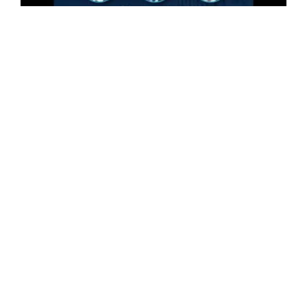
رئاسيات السابع سبتمبر: فضاء القناة الثانية
للتعبير المباشر لممثلي المترشحين
فضاء التعبير المباشر للقناة الإذاعية الثانية، لممثلي
المترشحين الثلاثة لرئاسيات السابع سبتمبر بتاريخ الثامن
والعشرين أوت 2024 على السادسة ونصف مساءً (18.30
سا).