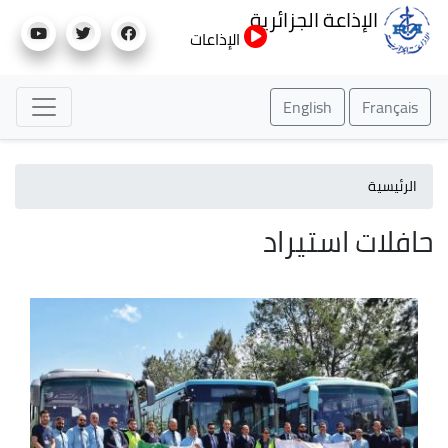
تجاوز
الإذاعة الجزائرية
إلى
الإذاعات
المحتوى
الرئيسي
English
Français
الرئيسية
حافلات استيراد