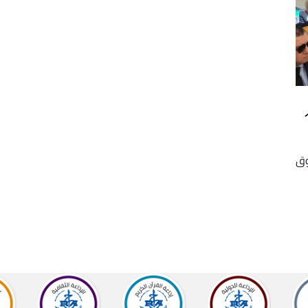
1945
وق